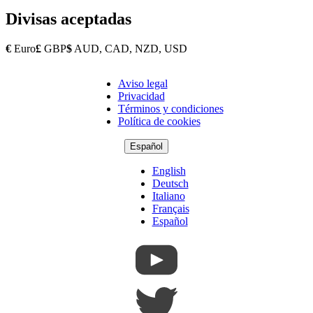
Divisas aceptadas
€
Euro
£
GBP
$
AUD, CAD, NZD, USD
Aviso legal
Copyright
Privacidad
Footer
Términos y condiciones
Política de cookies
Español
English
Deutsch
Italiano
Français
Español