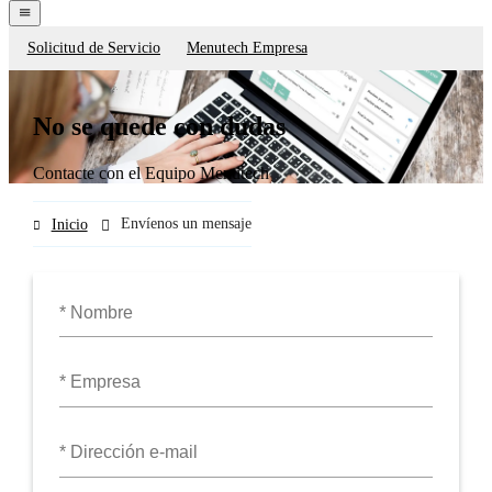
navigation
menu
Solicitud de Servicio
Menutech Empresa
Contact
forms
No se quede con dudas
Contacte con el Equipo Menutech
Envíenos un mensaje
Inicio
Su
nombre
Su
empresa
Su
dirección
e-