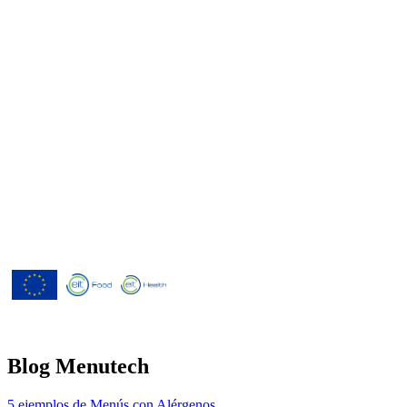
Menutech ha recibido cofinanciación
del Programa Europeo de
Investigación e Innovación Horizonte
2020 según el acuerdo de subvención
nº 826923.
Blog Menutech
5 ejemplos de Menús con Alérgenos