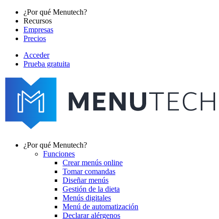
Pasar
¿Por qué Menutech?
al
Recursos
Main
contenido
Empresas
navigation
principal
Precios
Acceder
Prueba gratuita
menutech
navigation
¿Por qué Menutech?
Funciones
Main
Crear menús online
navigation
Tomar comandas
Diseñar menús
Gestión de la dieta
Menús digitales
Menú de automatización
Declarar alérgenos