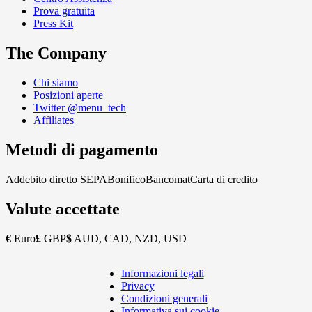
Prova gratuita
Press Kit
The Company
Chi siamo
Posizioni aperte
Twitter @menu_tech
Affiliates
Metodi di pagamento
Addebito diretto SEPA
Bonifico
Bancomat
Carta di credito
Valute accettate
€
Euro
£
GBP
$
AUD, CAD, NZD, USD
Informazioni legali
Copyright
Privacy
Footer
Condizioni generali
Informativa sui cookie