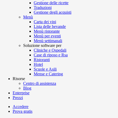
Gestione delle ricette
Traduzioni
Gestione degli acquisti
Menù
Carta dei vini
Lista delle bevande
Menù ristorante
Menù per eventi
Menù settimanali
Soluzione software per
Cliniche e Ospedali
Case di riposo e Rsa
Ristoranti
Hotel
Scuole e Asili
Mense e Catering
Risorse
Centro di assistenza
Blog
Enterprise
Prezzi
Accedere
Prova gratis
Menutech