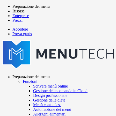
Salta
Preparazione del menu
al
Risorse
Main
contenuto
Enterprise
navigation
principale
Prezzi
Accedere
Prova gratis
menutech
navigation
Preparazione del menu
Funzioni
Main
Scrivere menù online
navigation
Gestione delle comande in Cloud
Design professionale
Gestione delle diete
Menù contactless
Automazione dei menù
Allergeni alimentari