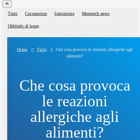
navigation
menu
Tutto
Coronavirus
Ispirazione
Menutech news
Blog
categories
Obblighi di legge
Tutto
Che cosa provoca le reazioni allergiche agli
Home
alimenti?
Che cosa provoca
le reazioni
allergiche agli
alimenti?