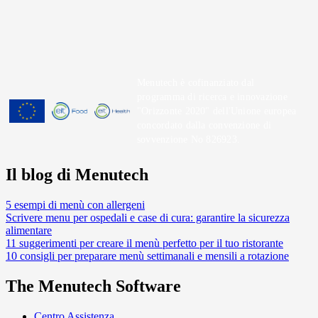
Menutech è cofinanziato dal
programma di ricerca e innovazione
"Orizzonte 2020" dell'Unione europea
concordato dalla convenzione di
sovvenzione No 826923.
Il blog di Menutech
5 esempi di menù con allergeni
Scrivere menu per ospedali e case di cura: garantire la sicurezza
alimentare
11 suggerimenti per creare il menù perfetto per il tuo ristorante
10 consigli per preparare menù settimanali e mensili a rotazione
The Menutech Software
Centro Assistenza