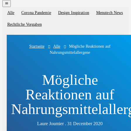
navigation
menu
Alle
Corona Pandemie
Design Inspiration
Menutech News
Blog
categories
Rechtliche Vorgaben
Alle
Mögliche Reaktionen auf
Startseite
Nahrungsmittelallergene
Mögliche
Reaktionen auf
Nahrungsmittelaller
Laure Joumier . 31 December 2020