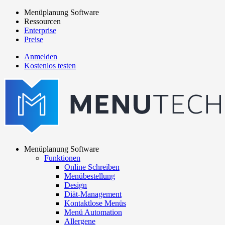
Direkt
Menüplanung Software
zum
Ressourcen
Main
Inhalt
Enterprise
navigation
Preise
Anmelden
Kostenlos testen
menutech
navigation
Menüplanung Software
Funktionen
Main
Online Schreiben
navigation
Menübestellung
Design
Diät-Management
Kontaktlose Menüs
Menü Automation
Allergene