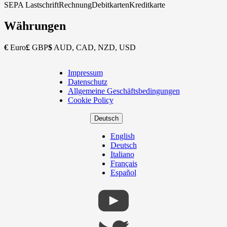
SEPA Lastschrift
Rechnung
Debitkarten
Kreditkarte
Währungen
€
Euro
£
GBP
$
AUD, CAD, NZD, USD
Impressum
Copyright
Datenschutz
Footer
Allgemeine Geschäftsbedingungen
Cookie Policy
Deutsch
English
Deutsch
Italiano
Français
Español