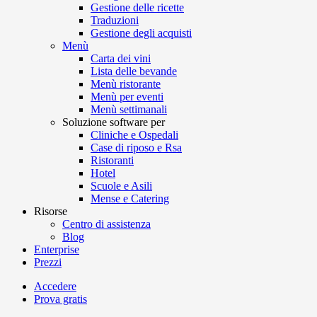
Gestione delle ricette
Traduzioni
Gestione degli acquisti
Menù
Carta dei vini
Lista delle bevande
Menù ristorante
Menù per eventi
Menù settimanali
Soluzione software per
Cliniche e Ospedali
Case di riposo e Rsa
Ristoranti
Hotel
Scuole e Asili
Mense e Catering
Risorse
Centro di assistenza
Blog
Enterprise
Prezzi
Accedere
Prova gratis
Menutech