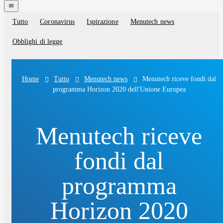
navigation
menu
Tutto
Coronavirus
Ispirazione
Menutech news
Blog
categories
Obblighi di legge
Tutto
Menutech news
Menutech riceve fondi dal
Home
programma Horizon 2020 dell'Unione Europea
Menutech riceve
fondi dal
programma
Horizon 2020