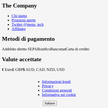
The Company
Chi siamo
Posizioni aperte
Twitter @menu_tech
Affiliates
Metodi di pagamento
Addebito diretto SEPA
Bonifico
Bancomat
Carta di credito
Valute accettate
€
Euro
£
GBP
$
AUD, CAD, NZD, USD
Informazioni legali
Copyright
Privacy
Footer
Condizioni generali
Informativa sui cookie
Italiano