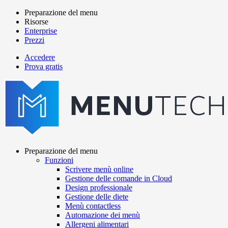
Salta
Preparazione del menu
al
Risorse
Main
contenuto
Enterprise
navigation
principale
Prezzi
Accedere
Prova gratis
menutech
navigation
Preparazione del menu
Funzioni
Main
Scrivere menù online
navigation
Gestione delle comande in Cloud
Design professionale
Gestione delle diete
Menù contactless
Automazione dei menù
Allergeni alimentari