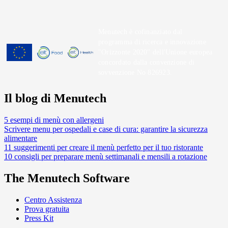
Menutech è cofinanziato dal
programma di ricerca e innovazione
"Orizzonte 2020" dell'Unione europea
concordato dalla convenzione di
sovvenzione No 826923.
Il blog di Menutech
5 esempi di menù con allergeni
Scrivere menu per ospedali e case di cura: garantire la sicurezza
alimentare
11 suggerimenti per creare il menù perfetto per il tuo ristorante
10 consigli per preparare menù settimanali e mensili a rotazione
The Menutech Software
Centro Assistenza
Prova gratuita
Press Kit