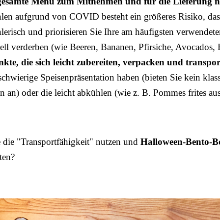
s gesamte Menü zum Mitnehmen und für die Lieferung 
len aufgrund von COVID besteht ein größeres Risiko, das
lerisch und priorisieren Sie Ihre am häufigsten verwendet
ell verderben (wie Beeren, Bananen, Pfirsiche, Avocados, Fi
e, die sich leicht zubereiten, verpacken und transpor
 schwierige Speisenpräsentation haben (bieten Sie kein klass
an) oder die leicht abkühlen (wie z. B. Pommes frites au
 die "Transportfähigkeit" nutzen und
Halloween-Bento-B
ten?