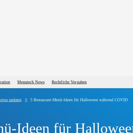
ration
Menutech News
Rechtliche Vorgaben
irus updates
5 Restaurant-Menü-Ideen für Halloween während COVID
nü-Ideen für Hallow