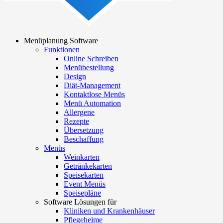
Menüplanung Software
Funktionen
Main
Online Schreiben
navigation
Menübestellung
Design
Diät-Management
Kontaktlose Menüs
Menü Automation
Allergene
Rezepte
Übersetzung
Beschaffung
Menüs
Weinkarten
Getränkekarten
Speisekarten
Event Menüs
Speisepläne
Software Lösungen für
Kliniken und Krankenhäuser
Pflegeheime