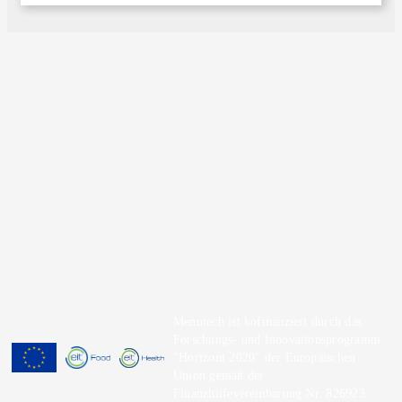
Menutech ist kofinanziert durch das
Forschungs- und Innovationsprogramm
"Horizont 2020" der Europäischen
Union gemäß der
Finanzhilfevereinbarung Nr. 826923.