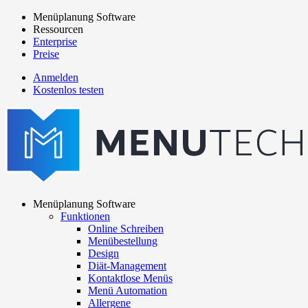
Direkt
Menüplanung Software
zum
Ressourcen
Main
Inhalt
Enterprise
navigation
Preise
Anmelden
Kostenlos testen
menutech
navigation
Menüplanung Software
Funktionen
Main
Online Schreiben
navigation
Menübestellung
Design
Diät-Management
Kontaktlose Menüs
Menü Automation
Allergene