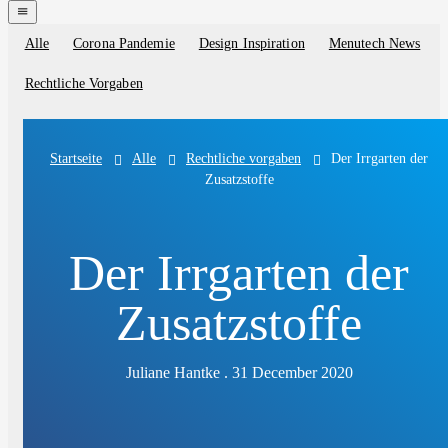
navigation
menu
Alle
Corona Pandemie
Design Inspiration
Menutech News
Blog
categories
Rechtliche Vorgaben
Alle
Rechtliche vorgaben
Der Irrgarten der
Startseite
Zusatzstoffe
Der Irrgarten der
Zusatzstoffe
Juliane Hantke . 31 December 2020