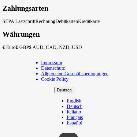
Zahlungsarten
SEPA Lastschrift
Rechnung
Debitkarten
Kreditkarte
Währungen
€
Euro
£
GBP
$
AUD, CAD, NZD, USD
Impressum
Copyright
Datenschutz
Footer
Allgemeine Geschäftsbedingungen
Cookie Policy
Deutsch
English
Deutsch
Italiano
Français
Español