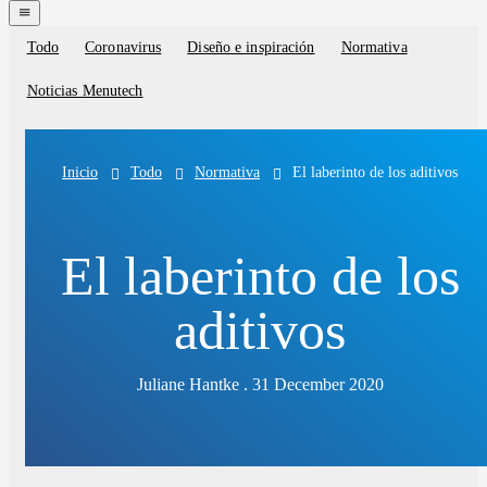
navigation
menu
Todo
Coronavirus
Diseño e inspiración
Normativa
Blog
categories
Noticias Menutech
Todo
Normativa
El laberinto de los aditivos
Inicio
El laberinto de los
aditivos
Juliane Hantke . 31 December 2020