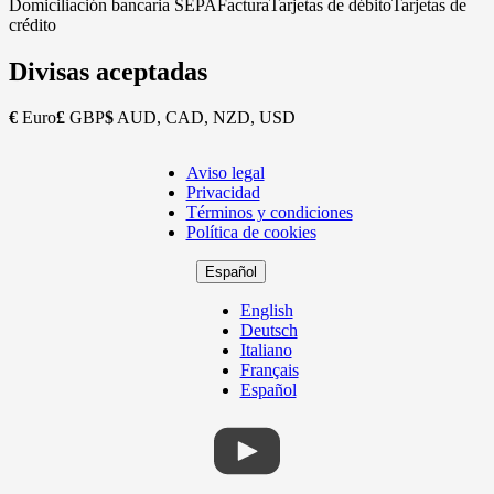
Domiciliación bancaria SEPA
Factura
Tarjetas de débito
Tarjetas de
crédito
Divisas aceptadas
€
Euro
£
GBP
$
AUD, CAD, NZD, USD
Aviso legal
Copyright
Privacidad
Footer
Términos y condiciones
Política de cookies
Español
English
Deutsch
Italiano
Français
Español