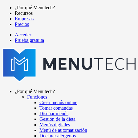
Pasar
¿Por qué Menutech?
al
Recursos
Main
contenido
Empresas
navigation
principal
Precios
Acceder
Prueba gratuita
menutech
navigation
¿Por qué Menutech?
Funciones
Main
Crear menús online
navigation
Tomar comandas
Diseñar menús
Gestión de la dieta
Menús digitales
Menú de automatización
Declarar alérgenos