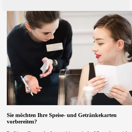
Seitennummerierung
Lesen
Seite
Sie
zuerst
diese
15
Tipps.
Sie möchten Ihre Speise- und Getränkekarten
vorbereiten?