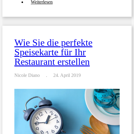
über
Weiterlesen
Top
10
Tipps
für
die
Erstellung
einer
Wie Sie die perfekte
Getränkekarte
für
Speisekarte für Ihr
Ihr
Restaurant
Restaurant erstellen
oder
Ihre
Bar
Nicole Diano
24. April 2019