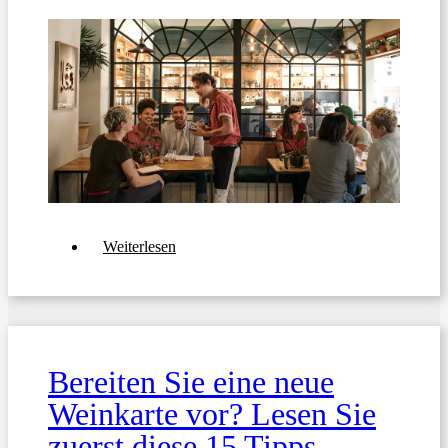
über
Weiterlesen
Top
10
Tipps
für
die
Gestaltung
eines
Bereiten Sie eine neue
Frühstücksmenüs
für
Weinkarte vor? Lesen Sie
Ihr
Unternehmen
zuerst diese 15 Tipps.