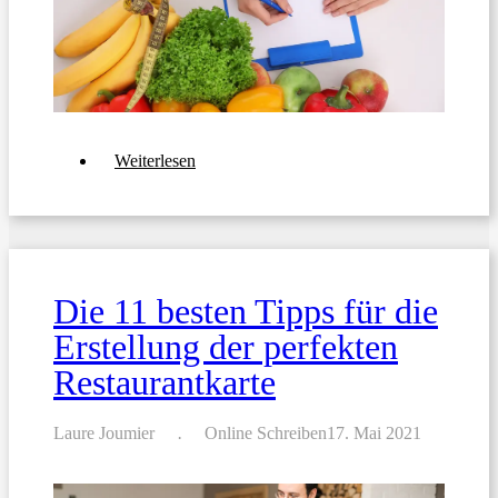
über
Weiterlesen
Menüs
für
Krankenhäuser
und
Pflegeheime
schreiben:
Lebensmittelsicherheit
Die 11 besten Tipps für die
gewährleisten
Erstellung der perfekten
Restaurantkarte
Laure Joumier
Online Schreiben
17. Mai 2021