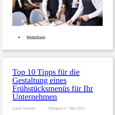
über
Weiterlesen
Erstellen
der
ultimativen
Menüs
für
besondere
Events
Top 10 Tipps für die
für
Ihr
Gestaltung eines
Restaurant
Frühstücksmenüs für Ihr
Unternehmen
Laure Joumier
Allergene
17. Mai 2021