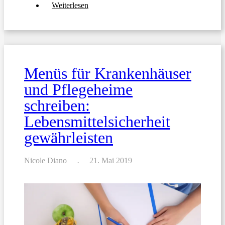
über
Weiterlesen
5
Beispiele
von
Speisekarten
mit
deklarierten
Allergenen
Menüs für Krankenhäuser
und Pflegeheime
schreiben:
Lebensmittelsicherheit
gewährleisten
Nicole Diano
21. Mai 2019