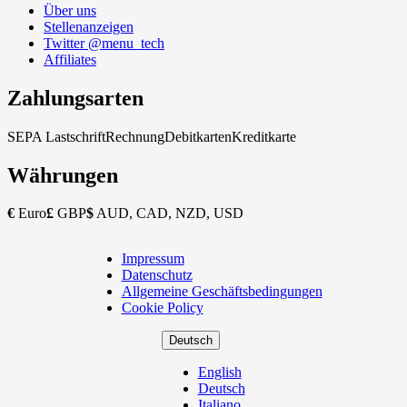
Über uns
Stellenanzeigen
Twitter @menu_tech
Affiliates
Zahlungsarten
SEPA Lastschrift
Rechnung
Debitkarten
Kreditkarte
Währungen
€
Euro
£
GBP
$
AUD, CAD, NZD, USD
Impressum
Copyright
Datenschutz
Footer
Allgemeine Geschäftsbedingungen
Cookie Policy
Deutsch
English
Deutsch
Italiano