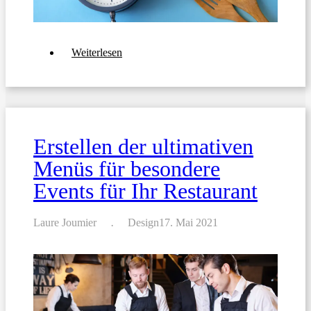
über
Weiterlesen
Wie
Sie
die
perfekte
Speisekarte
für
Ihr
Erstellen der ultimativen
Restaurant
erstellen
Menüs für besondere
Events für Ihr Restaurant
Laure Joumier
Design
17. Mai 2021