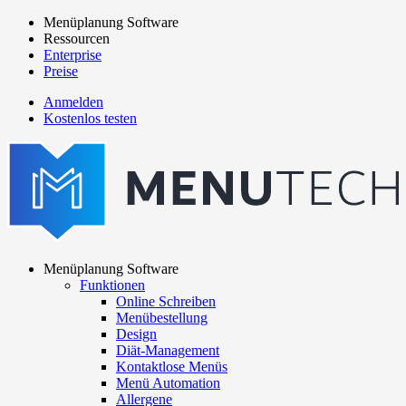
Direkt
Menüplanung Software
zum
Ressourcen
Main
Inhalt
Enterprise
navigation
Preise
Anmelden
Kostenlos testen
menutech
navigation
Menüplanung Software
Funktionen
Main
Online Schreiben
navigation
Menübestellung
Design
Diät-Management
Kontaktlose Menüs
Menü Automation
Allergene