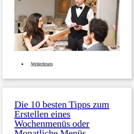
über
Weiterlesen
Die
11
besten
Tipps
für
die
Erstellung
Die 10 besten Tipps zum
der
perfekten
Erstellen eines
Restaurantkarte
Wochenmenüs oder
Monatliche Menüs