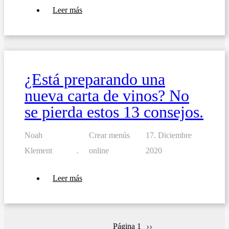
sobre
Leer más
10
consejos
para
elaborar
un
menú
de
¿Está preparando una
desayuno
para
nueva carta de vinos? No
su
negocio
se pierda estos 13 consejos.
Noah
Crear menús
17. Diciembre
Klement
online
2020
sobre
Leer más
¿Está
preparando
una
nueva
carta
Siguiente
››
Página 1
de