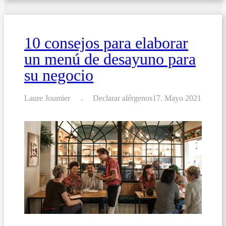
para
eventos
y
ocasiones
10 consejos para elaborar
especiales
un menú de desayuno para
su negocio
Laure Joumier
Declarar alérgenos
17. Mayo 2021