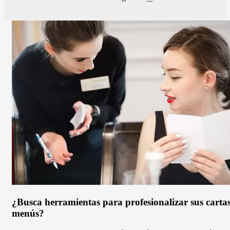
Paginación
vinos?
página
No
se
pierda
estos
13
consejos.
¿Busca herramientas para profesionalizar sus carta
menús?