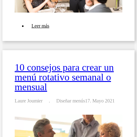
sobre
Leer más
11
consejos
para
elaborar
la
carta
perfecta
10 consejos para crear un
menú rotativo semanal o
mensual
Laure Joumier
Diseñar menús
17. Mayo 2021