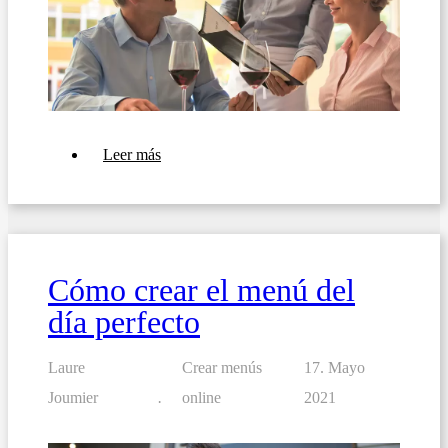
sobre
Leer más
10
consejos
para
crear
un
menú
rotativo
Cómo crear el menú del
semanal
o
día perfecto
mensual
Laure
Crear menús
17. Mayo
Joumier
online
2021