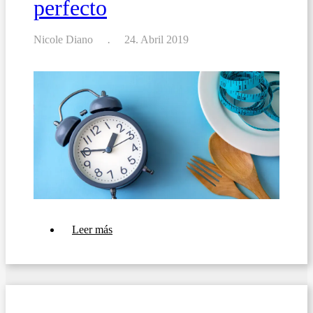
perfecto
su
restaurante
o
bar
Nicole Diano
24. Abril 2019
sobre
Leer más
Cómo
crear
el
menú
perfecto