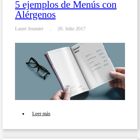
5 ejemplos de Menús con
Alérgenos
Laure Joumier
20. Julio 2017
sobre
Leer más
5
ejemplos
de
Menús
con