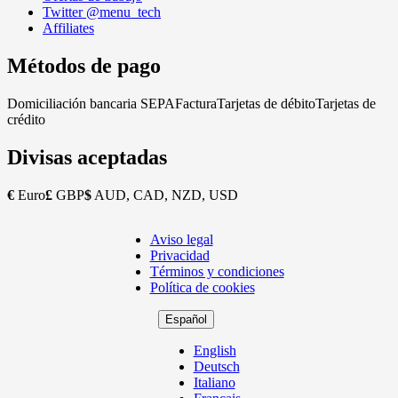
Twitter @menu_tech
Affiliates
Métodos de pago
Domiciliación bancaria SEPA
Factura
Tarjetas de débito
Tarjetas de
crédito
Divisas aceptadas
€
Euro
£
GBP
$
AUD, CAD, NZD, USD
Aviso legal
Copyright
Privacidad
Footer
Términos y condiciones
Política de cookies
Español
English
Deutsch
Italiano