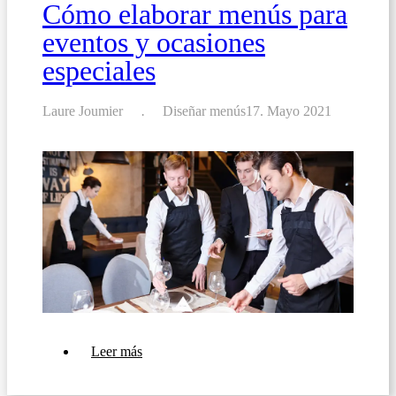
Cómo elaborar menús para
eventos y ocasiones
especiales
Laure Joumier
Diseñar menús
17. Mayo 2021
sobre
Leer más
Cómo
elaborar
menús