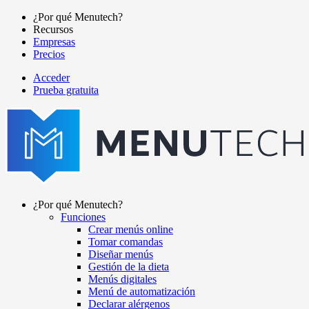
Pasar
¿Por qué Menutech?
al
Recursos
Main
contenido
Empresas
navigation
principal
Precios
Acceder
Prueba gratuita
menutech
navigation
¿Por qué Menutech?
Funciones
Main
Crear menús online
navigation
Tomar comandas
Diseñar menús
Gestión de la dieta
Menús digitales
Menú de automatización
Declarar alérgenos