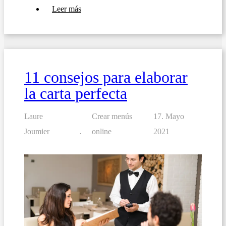
sobre
Leer más
Redacción
de
menús
en
el
ámbito
socio-
11 consejos para elaborar
sanitario:
garantía
la carta perfecta
de
seguridad
alimentaria
Laure
Crear menús
17. Mayo
Joumier
online
2021