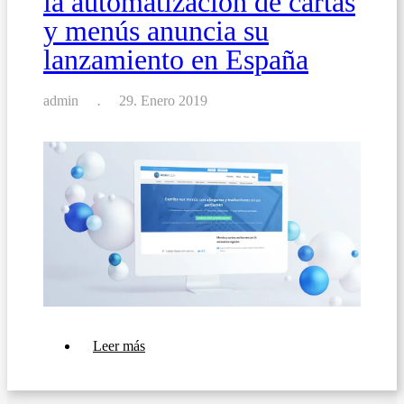
la automatización de cartas
renunciar
y menús anuncia su
a
la
lanzamiento en España
estética
admin
29. Enero 2019
sobre
Leer más
El
software
Menutech
para