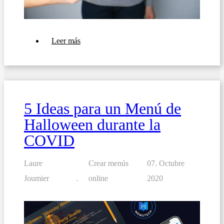
sobre
Leer más
¿Qué
desencadena
las
reacciones
alérgicas
a
los
5 Ideas para un Menú de
alimentos?
Halloween durante la
COVID
Laure
Crear menús
07. Octubre
Joumier
online
2020