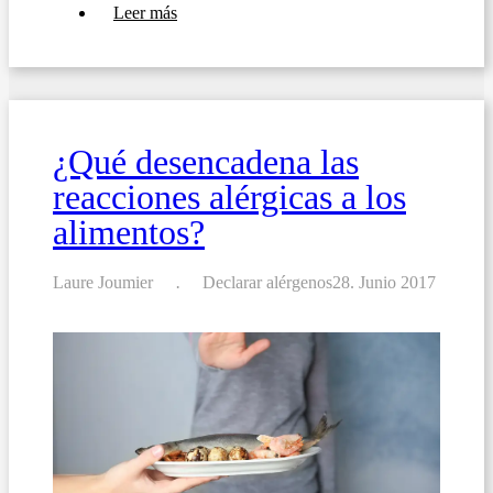
sobre
Leer más
Guía
del
Reglamento
(UE)
1169/2011
(IAC):
requisitos
¿Qué desencadena las
para
la
reacciones alérgicas a los
indicación
de
alimentos?
alérgenos
en
hostelería
Laure Joumier
Declarar alérgenos
28. Junio 2017