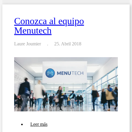
la
automatización
de
Conozca al equipo
cartas
y
Menutech
menús
anuncia
su
lanzamiento
Laure Joumier
25. Abril 2018
en
España
sobre
Leer más
Conozca