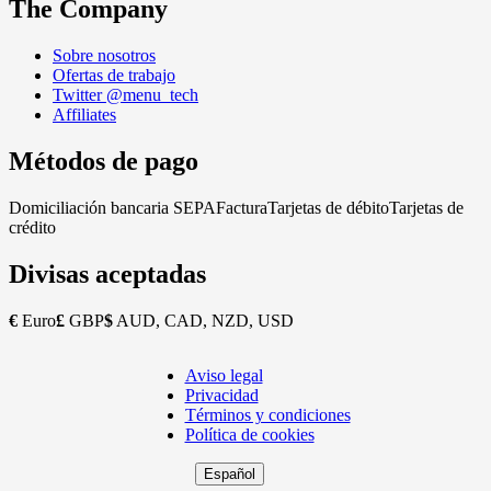
The Company
Sobre nosotros
Ofertas de trabajo
Twitter @menu_tech
Affiliates
Métodos de pago
Domiciliación bancaria SEPA
Factura
Tarjetas de débito
Tarjetas de
crédito
Divisas aceptadas
€
Euro
£
GBP
$
AUD, CAD, NZD, USD
Aviso legal
Copyright
Privacidad
Footer
Términos y condiciones
Política de cookies
Español