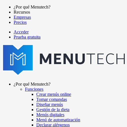
Pasar
¿Por qué Menutech?
al
Recursos
Main
contenido
Empresas
navigation
principal
Precios
Acceder
Prueba gratuita
menutech
navigation
¿Por qué Menutech?
Funciones
Main
Crear menús online
navigation
Tomar comandas
Diseñar menús
Gestión de la dieta
Menús digitales
Menú de automatización
Declarar alérgenos