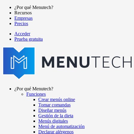
Pasar
¿Por qué Menutech?
al
Recursos
Main
contenido
Empresas
navigation
principal
Precios
Acceder
Prueba gratuita
menutech
navigation
¿Por qué Menutech?
Funciones
Main
Crear menús online
navigation
Tomar comandas
Diseñar menús
Gestión de la dieta
Menús digitales
Menú de automatización
Declarar alérgenos