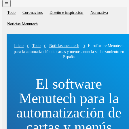
navigation
menu
Todo
Coronavirus
Diseño e inspiración
Normativa
Blog
categories
Noticias Menutech
Todo
Noticias menutech
El software Menutech
Inicio
para la automatización de cartas y menús anuncia su lanzamiento en
España
El software
Menutech para la
automatización de
cartas y menús