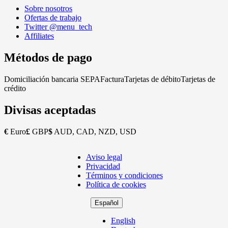
Sobre nosotros
Ofertas de trabajo
Twitter @menu_tech
Affiliates
Métodos de pago
Domiciliación bancaria SEPA
Factura
Tarjetas de débito
Tarjetas de
crédito
Divisas aceptadas
€
Euro
£
GBP
$
AUD, CAD, NZD, USD
Aviso legal
Copyright
Privacidad
Footer
Términos y condiciones
Política de cookies
Español
English